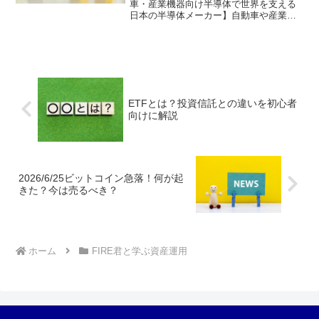
車・産業機器向け半導体で世界を支える
日本の半導体メーカー】自動車や産業機
器向け半導体を中心に、世界中のものづ
くりを支える日本を代表する半導体メー
カー。車載用マイコンでは世界トップク
ラスのシェアを誇り、EV...
ETFとは？投資信託との違いを初心者
向けに解説
2026/6/25ビットコイン急落！何が起
きた？今は売るべき？
ホーム
FIRE君と学ぶ資産運用