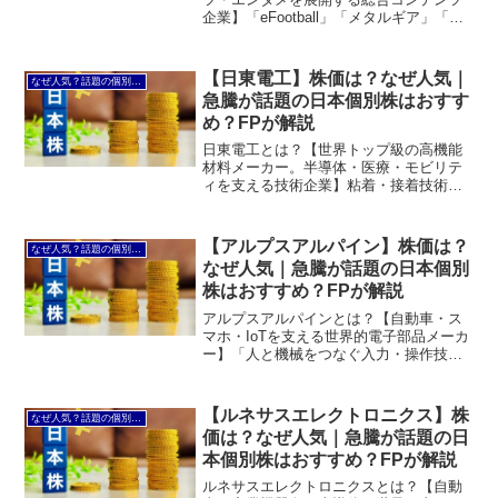
企業】「eFootball」「メタルギア」「遊
戯王」など世界的人気コンテンツを持
ち、ゲームだけでなくスポーツ事業も展
開する日本企業。コナミグループは、
【日東電工】株価は？なぜ人気｜
なぜ人気？話題の個別株を解説
1969年創業のエ...
急騰が話題の日本個別株はおすす
め？FPが解説
日東電工とは？【世界トップ級の高機能
材料メーカー。半導体・医療・モビリテ
ィを支える技術企業】粘着・接着技術を
核に、液晶用偏光板、半導体関連材料、
医療用テープなど世界で高いシェアを持
つ日本有数の高機能材料メーカー。日東
【アルプスアルパイン】株価は？
なぜ人気？話題の個別株を解説
電工（Nitto）は19...
なぜ人気｜急騰が話題の日本個別
株はおすすめ？FPが解説
アルプスアルパインとは？【自動車・ス
マホ・IoTを支える世界的電子部品メーカ
ー】「人と機械をつなぐ入力・操作技
術」で、次世代自動車やデジタル機器の
進化を支える電子部品企業。アルプスア
ルパインは、1948年創業の電子部品メー
【ルネサスエレクトロニクス】株
なぜ人気？話題の個別株を解説
カーです。2019...
価は？なぜ人気｜急騰が話題の日
本個別株はおすすめ？FPが解説
ルネサスエレクトロニクスとは？【自動