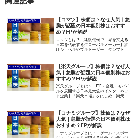
関連記事
【コマツ】株価は？なぜ人気｜急
なぜ人気？話題の個別株を解説
騰が話題の日本個別株はおすす
め？FPが解説
コマツとは？【建設機械で世界を支える
日本を代表するグローバルメーカー】油
圧ショベルやブルドーザー、ダンプトラ
ックなどの建設・鉱山機械を世界中へ提
供する、日本を代表する建設機械メーカ
ー。インフラ整備や資源開発、ICT建機、
【楽天グループ】株価は？なぜ人
なぜ人気？話題の個別株を解説
自動運転技術などを強...
気｜急騰が話題の日本個別株はお
すすめ？FPが解説
楽天グループとは？【EC・金融・モバイ
ルを展開する日本最大級のインターネッ
ト企業】「楽天市場」をはじめ、楽天カ
ード、楽天銀行、楽天証券、楽天モバイ
ルなど、幅広いサービスを展開する日本
最大級のIT企業。「楽天経済圏」と呼ば
【コナミグループ】株価は？なぜ
なぜ人気？話題の個別株を解説
れる独自のエコシステ...
人気｜急騰が話題の日本個別株は
おすすめ？FPが解説
コナミグループとは？【ゲーム・スポー
ツ・エンタメを展開する総合コンテンツ