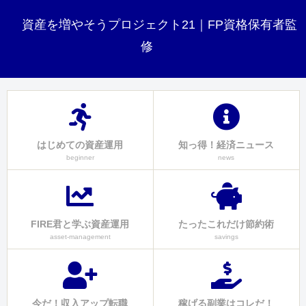
資産を増やそうプロジェクト21｜FP資格保有者監
修
はじめての資産運用
知っ得！経済ニュース
beginner
news
FIRE君と学ぶ資産運用
たったこれだけ節約術
asset-management
savings
今だ！収入アップ転職
稼げる副業はコレだ！