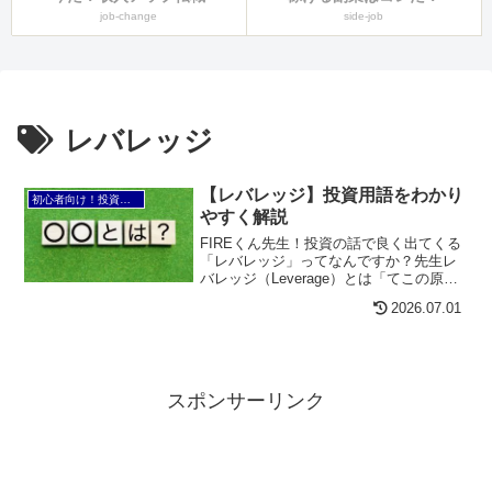
job-change
side-job
レバレッジ
【レバレッジ】投資用語をわかり
初心者向け！投資用語の知恵袋
やすく解説
FIREくん先生！投資の話で良く出てくる
「レバレッジ」ってなんですか？先生レ
バレッジ（Leverage）とは「てこの原
理」という意味ですが、金融業界でレバ
2026.07.01
レッジといった場合には、借り入れを利
用することで、自己資金のリターン(収益)
を高める効...
スポンサーリンク