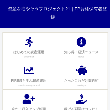
資産を増やそうプロジェクト21｜FP資格保有者監
修
はじめての資産運用
知っ得！経済ニュース
beginner
news
FIRE君と学ぶ資産運用
たったこれだけ節約術
asset-management
savings
今だ！収入アップ転職
稼げる副業はコレだ！