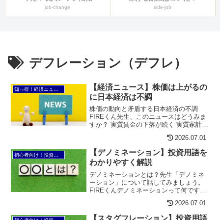
job-change
side-job
デフレーション（デフレ）
【経済ニュース】株価は上がるの
知っ得！経済ニュース
に日本経済は不調
株価の動向と矛盾する日本経済の不調
FIREくん先生、このニュースはどうみま
すか？ 実質賃金の下落が続く 実質家計消
費など多くの需要項目がマイナス 民間在
2026.07.01
庫投資と政府消費支出はプラス 2023年10
～12月期の国内総生産（GDP）は、前期
【デノミネーション】投資用語を
初心者向け！投資用語の知恵袋
比0...
わかりやすく解説
デノミネーションとは？先生「デノミネ
ーション」について話してみましょう。
FIREくんデノミネーションって何です
か？先生デノミネーションとは、通貨の
2026.07.01
単位を変更することを指すんだ。具体的
には、既存の通貨の額面を割り引いて新
【スタグフレーション】投資用語