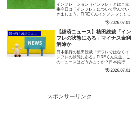
インフレーション（インフレ）とは？先
生今日は「インフレ」について学んでい
きましょう。FIREくんインフレってよく
ニュースで聞きますけど、具体的に何な
2026.07.01
んですか？先生インフレとは、簡単に言
うと、物価が上昇する経済現象のことを
【経済ニュース】植田総裁「イン
知っ得！経済ニュース
指します。つまり、お...
フレの状態にある」マイナス金利
解除か
日本銀行の植田総裁「デフレではなくイ
ンフレの状態にある」FIREくん先生、こ
のニュースはどうみますか？日本銀行の
植田総裁は、日本経済の現状について
2026.07.01
「デフレではなくインフレの状態にあ
る」との認識。日銀幹部がマイナス金利
解除後の金融政策に言及す...
スポンサーリンク