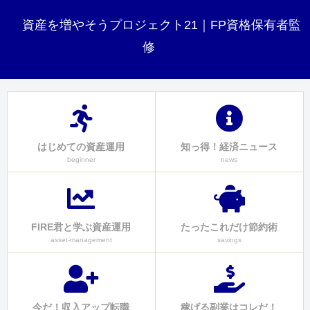
資産を増やそうプロジェクト21｜FP資格保有者監
修
はじめての資産運用
知っ得！経済ニュース
beginner
news
FIRE君と学ぶ資産運用
たったこれだけ節約術
asset-management
savings
今だ！収入アップ転職
稼げる副業はコレだ！