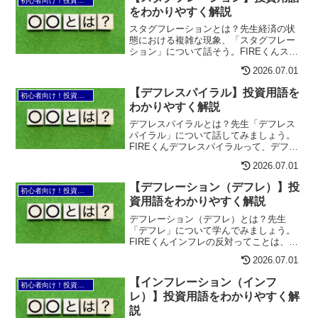
初心者向け！投資用語の知恵袋
しい通貨に切り替えるこ...
をわかりやすく解説
スタグフレーションとは？先生経済の状
態における複雑な現象、「スタグフレー
ション」について話そう。FIREくんスタ
グフレーションって初めて聞きました。
2026.07.01
何ですか？先生スタグフレーションは、
経済が停滞している状態（スタグネーシ
【デフレスパイラル】投資用語を
初心者向け！投資用語の知恵袋
ョン）と、物価が上昇...
わかりやすく解説
デフレスパイラルとは？先生「デフレス
パイラル」について話してみましょう。
FIREくんデフレスパイラルって、デフレ
がさらに悪化する現象ですか？先生その
2026.07.01
通り。デフレスパイラルとは、物価の継
続的な下落が消費の抑制を招き、それが
【デフレーション（デフレ）】投
初心者向け！投資用語の知恵袋
さらに物価の下落を引...
資用語をわかりやすく解説
デフレーション（デフレ）とは？先生
「デフレ」について学んでみましょう。
FIREくんインフレの反対ってことは、物
価が下がる現象ですか？先生正確には、
2026.07.01
物価が継続的に下落する経済現象のこと
をデフレと言います。つまり、お金の価
【インフレーション（インフ
初心者向け！投資用語の知恵袋
値が上がり、同じお金で...
レ）】投資用語をわかりやすく解
説