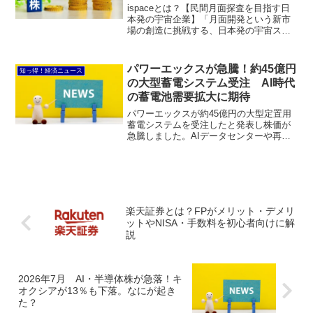
ispaceとは？【民間月面探査を目指す日
本発の宇宙企業】「月面開発という新市
場の創造に挑戦する、日本発の宇宙スタ
ートアップ企業。」ispace（アイスペー
ス）は、2010年創業の宇宙関連企業で
す。東京都に本社を置き、民間企業によ
パワーエックスが急騰！約45億円
知っ得！経済ニュース
る月面探査...
の大型蓄電システム受注 AI時代
の蓄電池需要拡大に期待
パワーエックスが約45億円の大型定置用
蓄電システムを受注したと発表し株価が
急騰しました。AIデータセンターや再生
可能エネルギー拡大で注目される蓄電池
市場と、投資家が期待するポイントを分
かりやすく解説します。
楽天証券とは？FPがメリット・デメリ
ットやNISA・手数料を初心者向けに解
説
2026年7月 AI・半導体株が急落！キ
オクシアが13％も下落。なにが起き
た？