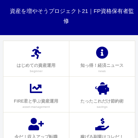
資産を増やそうプロジェクト21｜FP資格保有者監
修
はじめての資産運用
知っ得！経済ニュース
beginner
news
FIRE君と学ぶ資産運用
たったこれだけ節約術
asset-management
savings
今だ！収入アップ転職
稼げる副業はコレだ！