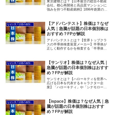
東京建物とは？【日本最古の総合不動産
会社。都心再開発と高品質マンションに
強みを持つ不動産銘柄】1896年創業の日
本最古の総合不動産会社。オフィスビ
ル、マンション、商業施設、物流施設な
どを展開し、都心の価値向上を支える企
【アドバンテスト】株価は？なぜ
なぜ人気？話題の個別株を解説
業。東京建物は、明治時...
人気｜急騰が話題の日本個別株は
おすすめ？FPが解説
アドバンテストとは？【世界トップクラ
スの半導体検査装置メーカー】半導体が
正しく動作するかを検査する「半導体テ
スター」で世界トップクラスのシェアを
誇る日本企業。AI向け半導体や高性能
GPUの需要拡大を背景に、世界中の半導
【サンリオ】株価は？なぜ人気｜
なぜ人気？話題の個別株を解説
体メーカーから高い評価...
急騰が話題の日本個別株はおすす
め？FPが解説
サンリオとは？【ハローキティを世界へ
広げる日本を代表するキャラクター企
業】「ハローキティ」や「シナモロー
ル」「クロミ」など、世界的人気キャラ
クターを展開するエンターテインメント
企業。キャラクタービジネスの成長や海
【ispace】株価は？なぜ人気｜急
なぜ人気？話題の個別株を解説
外展開を背景に、近年は株価が...
騰が話題の日本個別株はおすす
め？FPが解説