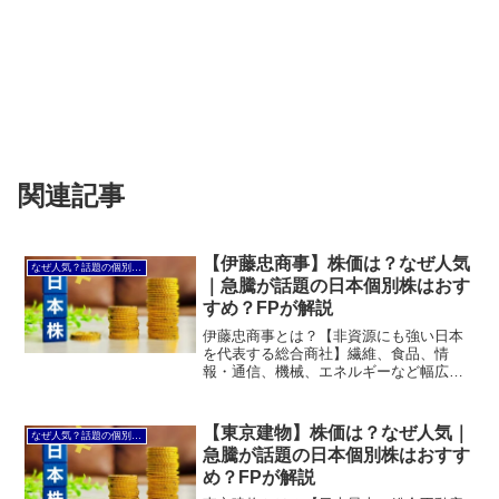
関連記事
【伊藤忠商事】株価は？なぜ人気
なぜ人気？話題の個別株を解説
｜急騰が話題の日本個別株はおす
すめ？FPが解説
伊藤忠商事とは？【非資源にも強い日本
を代表する総合商社】繊維、食品、情
報・通信、機械、エネルギーなど幅広い
事業を展開する、日本を代表する総合商
社。総合商社の中でも「非資源分野」に
強みを持ち、安定した利益成長と株主還
【東京建物】株価は？なぜ人気｜
なぜ人気？話題の個別株を解説
元を重視する経営が高く評価...
急騰が話題の日本個別株はおすす
め？FPが解説