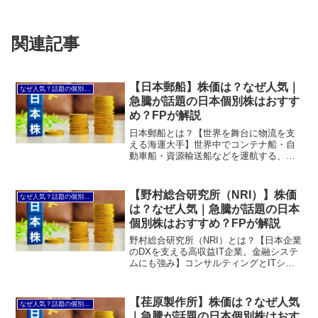
関連記事
【日本郵船】株価は？なぜ人気｜
なぜ人気？話題の個別株を解説
急騰が話題の日本個別株はおすす
め？FPが解説
日本郵船とは？【世界を舞台に物流を支
える海運大手】世界中でコンテナ船・自
動車船・資源輸送船などを運航する、日
本最大級の海運会社。世界貿易を支える
インフラ企業として高い競争力を持ち、
資源価格や物流需要の拡大、高配当銘柄
【野村総合研究所（NRI）】株価
なぜ人気？話題の個別株を解説
としても注目される日本株...
は？なぜ人気｜急騰が話題の日本
個別株はおすすめ？FPが解説
野村総合研究所（NRI）とは？【日本企業
のDXを支える高収益IT企業。金融システ
ムにも強み】コンサルティングとITシス
テム開発を組み合わせ、企業や社会のデ
ジタル化を支える、日本を代表するITサ
ービス企業。野村総合研究所（NRI）は、
【荏原製作所】株価は？なぜ人気
なぜ人気？話題の個別株を解説
企業の経...
｜急騰が話題の日本個別株はおす