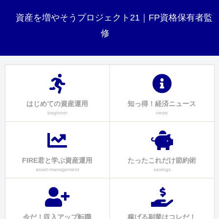
資産を増やそうプロジェクト21｜FP資格保有者監
修
はじめての資産運用
知っ得！経済ニュース
beginner
news
FIRE君と学ぶ資産運用
たったこれだけ節約術
asset-management
savings
今だ！収入アップ転職
稼げる副業はコレだ！