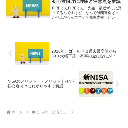
初心者向けに理由と注意点を解説
FIREくんFIREくん：先生、最近ずっと思
ってるんですけど…なんでAI関連株ばっ
かり上がるんですか？先生先生：いいと
ころに気づきましたね。結論からいきま
す。👉 AIは“次のインフラ”だからです
FIREくんFIREくん：インフラってどうい
う...
2026年、ゴールドは過去最高値から
30％大幅下落｜有事の金になにが？
NISAのメリット・デメリット｜FPが
初心者向けにわかりやすく解説
ホーム
知っ得！経済ニュース