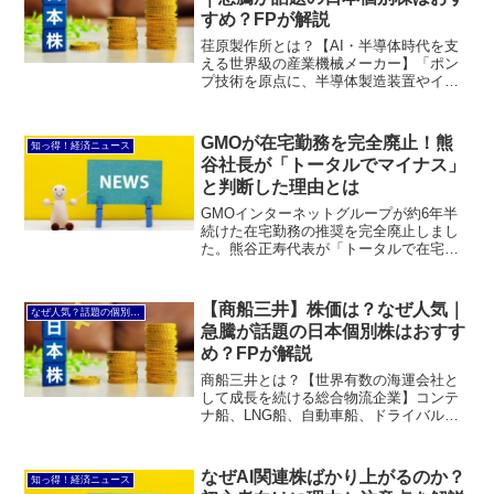
すめ？FPが解説
荏原製作所とは？【AI・半導体時代を支
える世界級の産業機械メーカー】「ポン
プ技術を原点に、半導体製造装置やイン
フラ分野で世界を支える日本の技術企
業。」荏原製作所は、1912年創業の歴史
ある産業機械メーカーです。もともとは
GMOが在宅勤務を完全廃止！熊
知っ得！経済ニュース
ポンプメーカーとして...
谷社長が「トータルでマイナス」
と判断した理由とは
GMOインターネットグループが約6年半
続けた在宅勤務の推奨を完全廃止しまし
た。熊谷正寿代表が「トータルで在宅勤
務はマイナス」と判断した理由とは？出
社回帰の背景やIT業界の動向、投資家が
注目するポイントを分かりやすく解説し
【商船三井】株価は？なぜ人気｜
なぜ人気？話題の個別株を解説
ます。
急騰が話題の日本個別株はおすす
め？FPが解説
商船三井とは？【世界有数の海運会社と
して成長を続ける総合物流企業】コンテ
ナ船、LNG船、自動車船、ドライバルク
船などを運航し、世界中の物流を支える
日本を代表する海運会社。高配当株とし
て高い人気を誇る一方、LNG輸送や洋上
なぜAI関連株ばかり上がるのか？
知っ得！経済ニュース
風力など成長分野への...