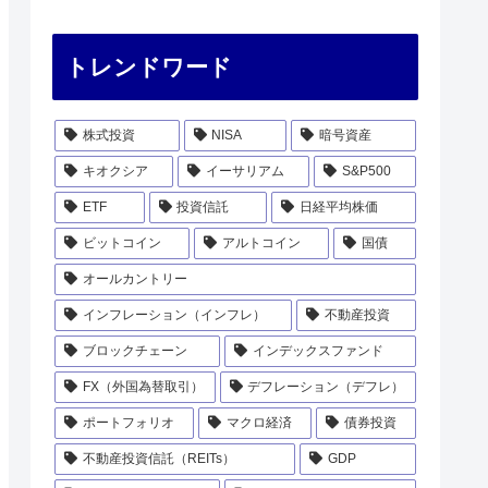
トレンドワード
株式投資
NISA
暗号資産
キオクシア
イーサリアム
S&P500
ETF
投資信託
日経平均株価
ビットコイン
アルトコイン
国債
オールカントリー
インフレーション（インフレ）
不動産投資
ブロックチェーン
インデックスファンド
FX（外国為替取引）
デフレーション（デフレ）
ポートフォリオ
マクロ経済
債券投資
不動産投資信託（REITs）
GDP