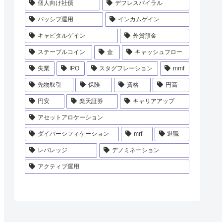
個人向け社債
デフレスパイラル
パッシブ運用
インカムゲイン
キャピタルゲイン
外貨預金
ステーブルコイン
金
キャッシュフロー
失業
IPO
スタグフレーション
mmf
先物取引
保険
資格
円高
円安
楽天証券
キャリアアップ
アセットアロケーション
ダイバーシフィケーション
mrf
退職
レバレッジ
デノミネーション
アクティブ運用