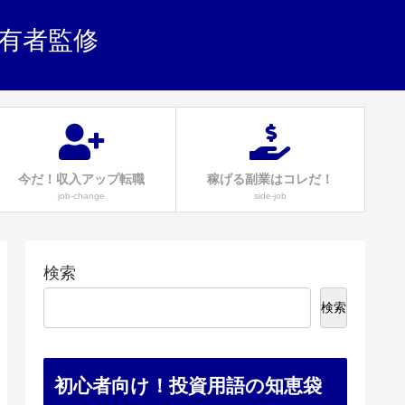
保有者監修
今だ！収入アップ転職
稼げる副業はコレだ！
job-change
side-job
検索
検索
初心者向け！投資用語の知恵袋