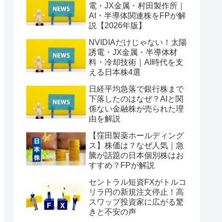
電・JX金属・村田製作所｜
AI・半導体関連株をFPが解
説【2026年版】
NVIDIAだけじゃない！太陽
誘電・JX金属・半導体材
料・冷却技術｜AI時代を支
える日本株4選
日経平均急落で銀行株まで
下落したのはなぜ？AIと関
係ない金融株が売られた理
由を解説
【窪田製薬ホールディング
ス】株価は？なぜ人気｜急
騰が話題の日本個別株はお
すすめ？FPが解説
セントラル短資FXがトルコ
リラ円の新規注文停止！高
スワップ投資家に広がる驚
きと不安の声