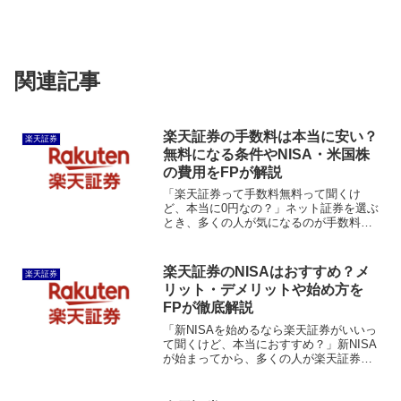
関連記事
楽天証券の手数料は本当に安い？
楽天証券
無料になる条件やNISA・米国株
の費用をFPが解説
「楽天証券って手数料無料って聞くけ
ど、本当に0円なの？」ネット証券を選ぶ
とき、多くの人が気になるのが手数料で
す。結論からいうと、楽天証券は国内株
式の取引手数料が条件を満たせば0円で、
新NISAなら国内株・米国株・投資信託も
楽天証券のNISAはおすすめ？メ
楽天証券
売買手数料無料とな...
リット・デメリットや始め方を
FPが徹底解説
「新NISAを始めるなら楽天証券がいいっ
て聞くけど、本当におすすめ？」新NISA
が始まってから、多くの人が楽天証券で
資産運用を始めています。その理由は、
手数料の安さだけでなく、楽天ポイント