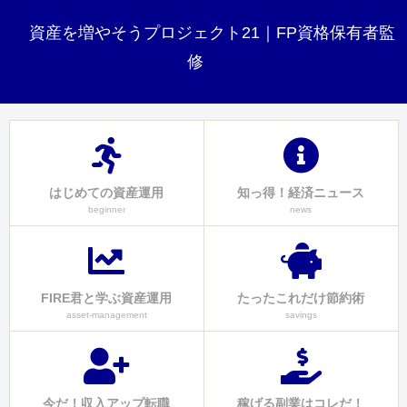
資産を増やそうプロジェクト21｜FP資格保有者監
修
はじめての資産運用
知っ得！経済ニュース
beginner
news
FIRE君と学ぶ資産運用
たったこれだけ節約術
asset-management
savings
今だ！収入アップ転職
稼げる副業はコレだ！