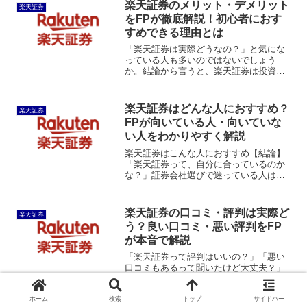
が貯まる・使えることや、初心者でも使
楽天証券のメリット・デメリット
楽天証券
いやすいことにあ...
をFPが徹底解説！初心者におす
すめできる理由とは
「楽天証券は実際どうなの？」と気にな
っている人も多いのではないでしょう
か。結論から言うと、楽天証券は投資初
心者から長期投資を考えている人まで、
幅広くおすすめできるネット証券です。
特に、新NISAや投資信託との相性が良
楽天証券はどんな人におすすめ？
楽天証券
く、楽天ポイントを使った...
FPが向いている人・向いていな
い人をわかりやすく解説
楽天証券はこんな人におすすめ【結論】
「楽天証券って、自分に合っているのか
な？」証券会社選びで迷っている人は多
いでしょう。結論から言うと、楽天証券
は「これから資産形成を始めたい人」や
「新NISAでコツコツ投資したい人」に特
楽天証券の口コミ・評判は実際ど
楽天証券
におすすめです。一方...
う？良い口コミ・悪い評判をFP
が本音で解説
「楽天証券って評判はいいの？」「悪い
口コミもあるって聞いたけど大丈夫？」
「SBI証券と迷っている…。」ネット証券
選びで最も気になるのが、実際に利用し
ホーム
検索
トップ
サイドバー
ている人の口コミではないでしょうか。