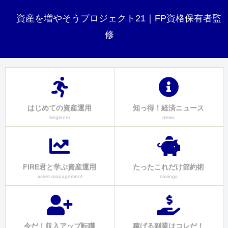
資産を増やそうプロジェクト21｜FP資格保有者監
修
はじめての資産運用
知っ得！経済ニュース
beginner
news
FIRE君と学ぶ資産運用
たったこれだけ節約術
asset-management
savings
今だ！収入アップ転職
稼げる副業はコレだ！