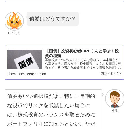
債券はどうですか？
FIREくん
【国債】投資初心者FIREくんと学ぶ！投
資の種類
国債投資についてのFIREくんと学ぼう！基本概念か
ら選択方法、購入方法、税金情報、よくある質問に至
るまで、初心者から経験者まで役立つ情報を網羅して
います。国債投資のメリットとリスクを理解し、将来
2024.02.17
increase-assets.com
の市場動向と予測を考慮しながら、安全かつ効果的な
資産運用戦略を構築しましょう。
債券もいい選択肢だよ。特に、長期的
な視点でリスクを低減したい場合に
先生
は、株式投資のバランスを取るために
ポートフォリオに加えるといい。ただ