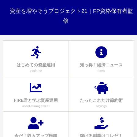
資産を増やそうプロジェクト21｜FP資格保有者監
修
はじめての資産運用
知っ得！経済ニュース
beginner
news
FIRE君と学ぶ資産運用
たったこれだけ節約術
asset-management
savings
今だ！収入アップ転職
稼げる副業はコレだ！