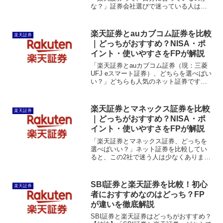
な？」証券会社選びで迷っている人は多
いでしょう。結論から言うと、楽天証券
は「これから資産形成を始めたい人」や
「新NISAでコツコツ投資したい人」に特
楽天証券とauカブコム証券を比較
楽天証券
におすすめです。一方...
｜どっちがおすすめ？NISA・ポ
イント・使いやすさをFPが解説
「楽天証券とauカブコム証券（現：三菱
UFJ eスマート証券）、どちらを選べばい
い？」どちらも人気のネット証券です
が、実は向いている人は大きく異なりま
す。楽天証券は楽天経済圏との相性が抜
群で、初心者にも使いやすい証券会社で
楽天証券とマネックス証券を比較
楽天証券
す。一方、auカブ...
｜どっちがおすすめ？NISA・ポ
イント・使いやすさをFPが解説
「楽天証券とマネックス証券、どっちを
選べばいい？」ネット証券を比較してい
ると、この2社で迷う人は少なくありませ
ん。どちらも手数料が安く、NISAや投資
信託にも力を入れている人気証券会社で
すが、実は得意分野は大きく異なりま
SBI証券と楽天証券を比較！初心
楽天証券
す。この記事では、F...
者におすすめなのはどっち？FP
が違いを徹底解説
SBI証券と楽天証券はどっちがおすすめ？