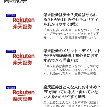
楽天証券は安全？資産は守られ
楽天証券
る？FPが仕組みやセキュリティ
をわかりやすく解説
「楽天証券って本当に安全なの？」「ネ
ット証券だからハッキングされそうで不
安…。」「もし楽天証券が倒産したら、
自分のお金はどうなるの？」投資初心者
が口座開設を検討するとき、もっとも気
になることの一つが「安全性」ではない
楽天証券のメリット・デメリット
楽天証券
でしょうか。結論からいう...
をFPが徹底解説！初心者におす
すめできる理由とは
「楽天証券は実際どうなの？」と気にな
っている人も多いのではないでしょう
か。結論から言うと、楽天証券は投資初
心者から長期投資を考えている人まで、
幅広くおすすめできるネット証券です。
特に、新NISAや投資信託との相性が良
楽天証券はどんな人におすすめ？
楽天証券
く、楽天ポイントを使った...
FPが向いている人・向いていな
い人をわかりやすく解説
楽天証券はこんな人におすすめ【結論】
「楽天証券って、自分に合っているのか