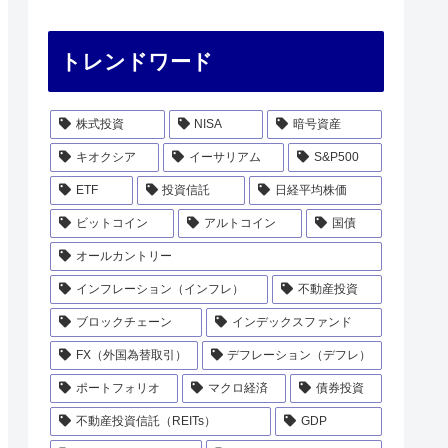
トレンドワード
株式投資
NISA
暗号資産
キオクシア
イーサリアム
S&P500
ETF
投資信託
日経平均株価
ビットコイン
アルトコイン
国債
オールカントリー
インフレーション（インフレ）
不動産投資
ブロックチェーン
インデックスファンド
FX（外国為替取引）
デフレーション（デフレ）
ポートフォリオ
マクロ経済
債券投資
不動産投資信託（REITs）
GDP