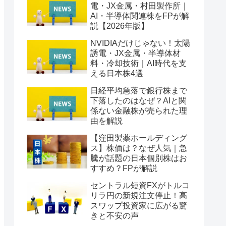
電・JX金属・村田製作所｜
AI・半導体関連株をFPが解
説【2026年版】
NVIDIAだけじゃない！太陽
誘電・JX金属・半導体材
料・冷却技術｜AI時代を支
える日本株4選
日経平均急落で銀行株まで
下落したのはなぜ？AIと関
係ない金融株が売られた理
由を解説
【窪田製薬ホールディング
ス】株価は？なぜ人気｜急
騰が話題の日本個別株はお
すすめ？FPが解説
セントラル短資FXがトルコ
リラ円の新規注文停止！高
スワップ投資家に広がる驚
きと不安の声