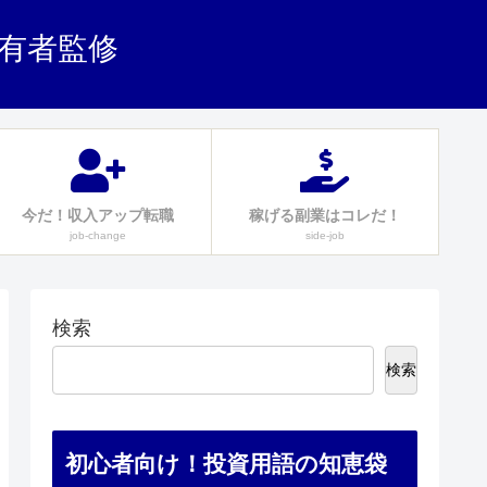
保有者監修
今だ！収入アップ転職
稼げる副業はコレだ！
job-change
side-job
検索
検索
初心者向け！投資用語の知恵袋