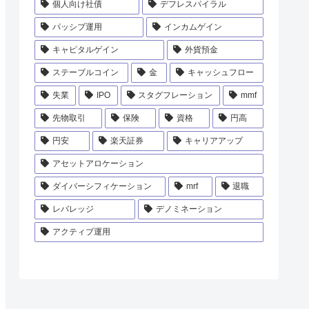
個人向け社債
デフレスパイラル
パッシブ運用
インカムゲイン
キャピタルゲイン
外貨預金
ステーブルコイン
金
キャッシュフロー
失業
IPO
スタグフレーション
mmf
先物取引
保険
資格
円高
円安
楽天証券
キャリアアップ
アセットアロケーション
ダイバーシフィケーション
mrf
退職
レバレッジ
デノミネーション
アクティブ運用