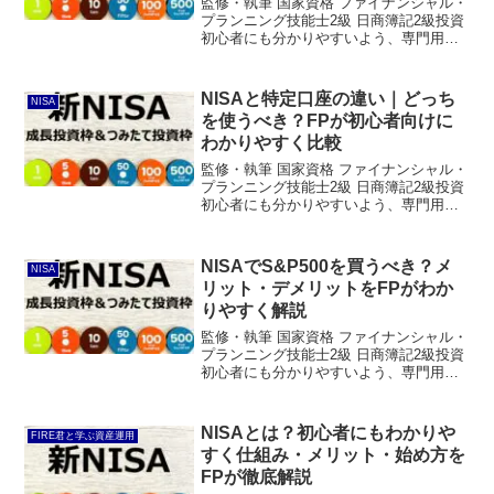
監修・執筆 国家資格 ファイナンシャル・
プランニング技能士2級 日商簿記2級投資
初心者にも分かりやすいよう、専門用語
はできるだけ使わず解説しています。
NISAの税金とは？【結論】まず結論から
お伝えします。NISA最大のメリットは、
NISAと特定口座の違い｜どっち
NISA
投資で得た...
を使うべき？FPが初心者向けに
わかりやすく比較
監修・執筆 国家資格 ファイナンシャル・
プランニング技能士2級 日商簿記2級投資
初心者にも分かりやすいよう、専門用語
はできるだけ使わず解説しています。
NISAと特定口座の違い【結論】まず結論
からお伝えします。投資初心者なら、ま
NISAでS&P500を買うべき？メ
NISA
ずはNISAを...
リット・デメリットをFPがわか
りやすく解説
監修・執筆 国家資格 ファイナンシャル・
プランニング技能士2級 日商簿記2級投資
初心者にも分かりやすいよう、専門用語
はできるだけ使わず解説しています。
NISAでS&P500を買うべき？【結論】ま
ず結論からお伝えします。アメリカ経済
NISAとは？初心者にもわかりや
FIRE君と学ぶ資産運用
の成長を信...
すく仕組み・メリット・始め方を
FPが徹底解説