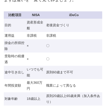
比較項目
NISA
iDeCo
資産形成全
目的
老後資金づくり
般
運用益
非課税
非課税
掛金の所得控
×
〇
除
受取時の税優
×
〇
遇
いつでも可
途中引き出し
原則60歳まで不可
能
最大360万
年間投資額
職業によって異なる
円
原則20歳以上65歳未満（加入条件あ
対象年齢
18歳以上
り）