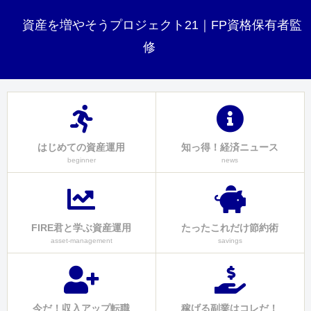
資産を増やそうプロジェクト21｜FP資格保有者監
修
はじめての資産運用
知っ得！経済ニュース
beginner
news
FIRE君と学ぶ資産運用
たったこれだけ節約術
asset-management
savings
今だ！収入アップ転職
稼げる副業はコレだ！