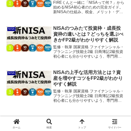
FIREくんと一緒に「NISAって何？」から
始めるNISA初心者のための完全ガイド。
新NISAの仕組み、税金、メリット・デメ
リット、つみたて投資枠と成長投資枠の
違い、おすすめの投資信託や始め方まで
FP2級が詳しく紹介します。
NISAのつみたて投資枠・成長投
NISA
資枠の違いとは？どっちを選ぶべ
きかFP2級がわかりやすく解説
監修・執筆 国家資格 ファイナンシャル・
プランニング技能士2級 日商簿記2級投資
初心者にも分かりやすいよう、専門用語
はできるだけ使わず解説しています。
NISAのつみたて投資枠・成長投資枠どっ
ち？新NISAには「つみたて投資枠」と
NISAの上手な活用方法とは？資
NISA
「成長投資枠...
産を増やすコツをFP2級がわかり
やすく解説
監修・執筆 国家資格 ファイナンシャル・
プランニング技能士2級 日商簿記2級投資
初心者にも分かりやすいよう、専門用語
はできるだけ使わず解説しています。
NISAの上手な活用方法【結論】まず結論
からお伝えします。NISAは「長期・積
立・分散」を...
ホーム
検索
トップ
サイドバー